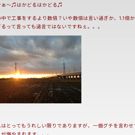
やぁ～♫はかどるはかどる♫
の中で工事をするより数倍？いや数倍は言い過ぎか、1.1倍か1
どるって言っても過言ではないですねぇ。。。
れはとってもうれしい限りでありますが、一個グチを言わせ
とが悔やまれます。。。