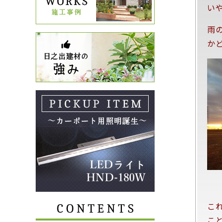
い
雨
か
こ
こ