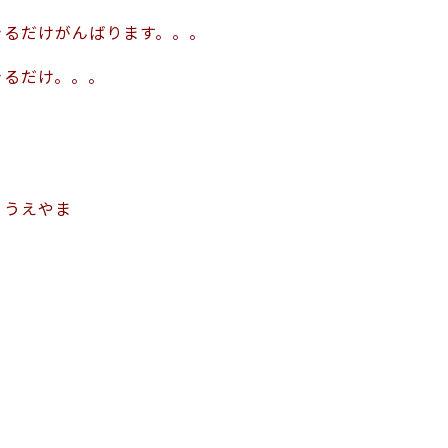
きるだけがんばります。。。
きるだけ。。。
：うえやま