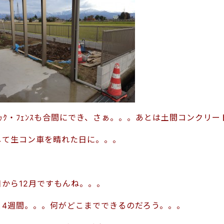
ﾞﾛｯｸ・ﾌｪﾝｽも合間にでき、さぁ。。。あとは土間コンクリ
して生コン車を晴れた日に。。。
日から12月ですもんね。。。
と4週間。。。何がどこまでできるのだろう。。。