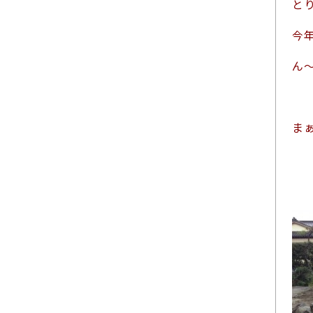
と
今
ん
ま