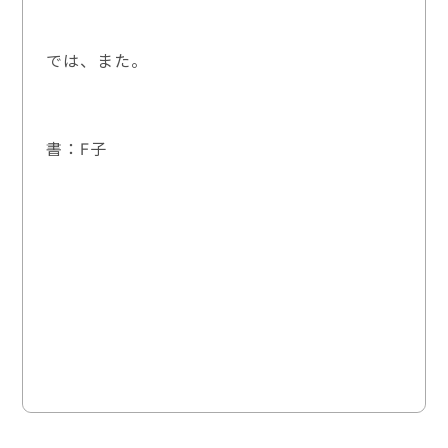
では、また。
書：F子