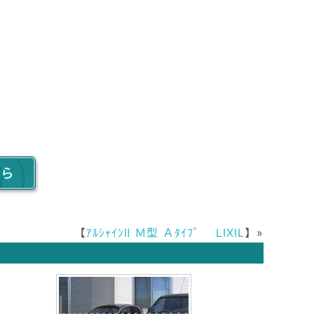
【
ｱﾙｼｬｲﾝⅡ Ｍ型 Ａﾀｲﾌﾟ LIXIL
】»