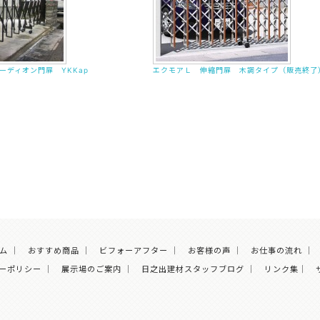
ーディオン門扉 YKKap
エクモアＬ 伸縮門扉 木調タイプ（販売終了
ム
｜
おすすめ商品
｜
ビフォーアフター
｜
お客様の声
｜
お仕事の流れ
｜
ーポリシー
｜
展示場のご案内
｜
日之出建材スタッフブログ
｜
リンク集
｜