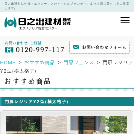
日之出建材は外構・エクステリアのトータルプランナー。より快適な暮らしをご提案
します。
HOME
＞
おすすめ商品
＞
門扉フェンス
＞ 門扉レジリア
Y2型(横太格子)
門扉レジリアY2型(横太格子)