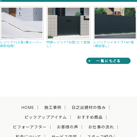
レジリアYLK型(横ルーバー
門扉レジリアTM型(たて目隠
レジリアハイタイプYM1型
傾斜地用)
し)
(横目隠し)
HOME
｜
施工事例
｜
日之出建材の強み
｜
ピックアップアイテム
｜
おすすめ商品
｜
ビフォーアフター
｜
お客様の声
｜
お仕事の流れ
｜
料金について
｜
サービス内容
｜
スタッフ紹介
｜