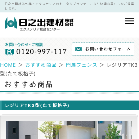
日之出建材は外構・エクステリアのトータルプランナー。より快適な暮らしをご提案
します。
HOME
＞
おすすめ商品
＞
門扉フェンス
＞ レジリアTK3
型(たて板格子)
レジリアTK3型(たて板格子)