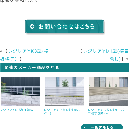
印象を緩和します。
«【
レジリアYK3型(横
【
レジリアYM1型(横目
板格子）
】
隠し)
】»
関連のメーカー商品を見る
レジリアYK1型(横細格子)
レジリアYLS型(横採光ルー
レジリアYL2型(横ルーバー
バー)
下桟すき間小)