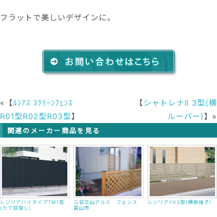
フラットで美しいデザインに。
«【
ﾙｼｱｽ ｽｸﾘｰﾝﾌｪﾝｽ
【
シャトレナⅡ 3型(横
R01型R02型R03型
】
ルーバー)
】»
関連のメーカー商品を見る
レジリアハイタイプTM1型
三協立山アルミ フェンス
レジリアYK3型(横板格子）
(たて目隠し)
富山市