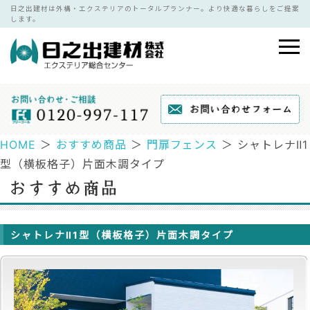
日之出建材は外構・エクステリアのトータルプランナー。より快適な暮らしをご提案
します。
HOME
＞
おすすめ商品
＞
門扉フェンス
＞ シャトレナⅡ1
型（横板格子）片面木調タイプ
シャトレナⅡ1型（横板格子）片面木調タイプ