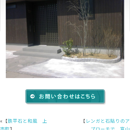
«【
鉄平石と和風 上
【
レンガと石貼りのア
市町
】
プローチで 富山