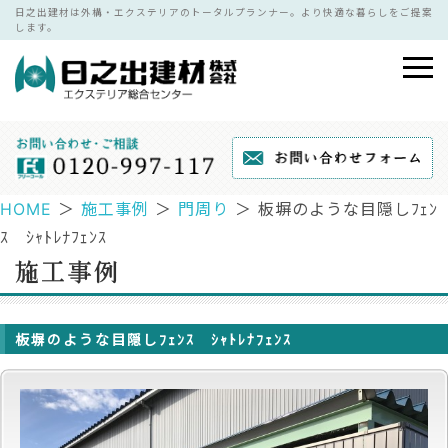
日之出建材は外構・エクステリアのトータルプランナー。より快適な暮らしをご提案
します。
HOME
＞
施工事例
＞
門周り
＞ 板塀のような目隠しﾌｪﾝ
ｽ ｼｬﾄﾚﾅﾌｪﾝｽ
板塀のような目隠しﾌｪﾝｽ ｼｬﾄﾚﾅﾌｪﾝｽ