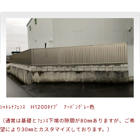
ｼｬﾄﾚﾅﾌｪﾝｽ H1200ﾀｲﾌﾟ ｱｰﾊﾞﾝｸﾞﾚｰ色
（通常は基礎とﾌｪﾝｽ下端の隙間が80㎜ありますが、ご希
望により30㎜とカスタマイズしております。）