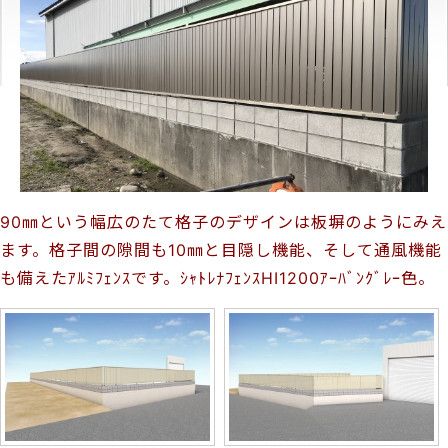
90㎜という幅広のたて格子のデザインは板塀のようにみえ
ます。格子間の隙間も10㎜と目隠し機能、そして通風機能
も備えたｱﾙﾐﾌｪﾝｽです。ｼｬﾄﾚﾅﾌｪﾝｽHI1200ｱｰﾊﾞﾝｸﾞﾚｰ色。