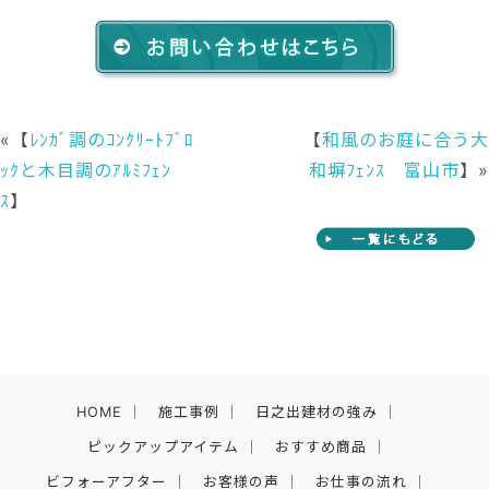
«【
ﾚﾝｶﾞ調のｺﾝｸﾘｰﾄﾌﾞﾛ
【
和風のお庭に合う大
ｯｸと木目調のｱﾙﾐﾌｪﾝ
和塀ﾌｪﾝｽ 富山市
】»
ｽ
】
HOME
｜
施工事例
｜
日之出建材の強み
｜
ピックアップアイテム
｜
おすすめ商品
｜
ビフォーアフター
｜
お客様の声
｜
お仕事の流れ
｜