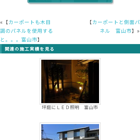
«【
カーポートも木目
【
カーポートと側面パ
調のパネルを使用する
ネル 富山市
】»
と。。。富山市
】
関連の施工実績を見る
坪庭にＬＥＤ照明 富山市