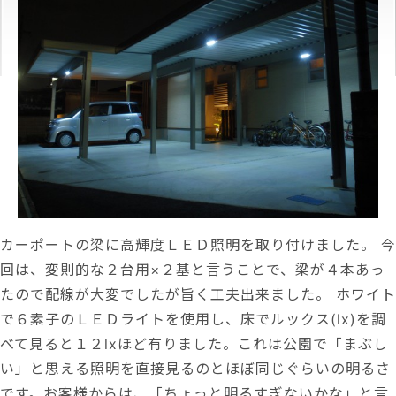
カーポートの梁に高輝度ＬＥＤ照明を取り付けました。 今
回は、変則的な２台用×２基と言うことで、梁が４本あっ
たので配線が大変でしたが旨く工夫出来ました。 ホワイト
で６素子のＬＥＤライトを使用し、床でルックス(lx)を調
べて見ると１２lxほど有りました。これは公園で「まぶし
い」と思える照明を直接見るのとほぼ同じぐらいの明るさ
です。お客様からは、「ちょっと明るすぎないかな」と言